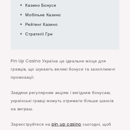
Казино Бонуси
Мобільне Казино
Рейтинг Казино
Стратегії Гри
Pin Up Casino Україна це ідеальне місце для
гравців, що шукають великі бонуси та захоплюючі
промоакції.
Завдяки регулярним акціям і вигідним бонусам,
українські гравці можуть отримати більше шансів
на виграш.
Зареєструйтеся на
pin up casino
сьогодні, щоб